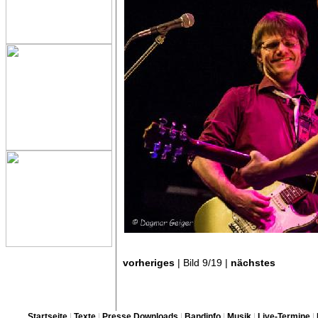
vorheriges
| Bild 9/19 |
nächstes
Startseite
|
Texte
|
Presse Downloads
|
Bandinfo
|
Musik
|
Live-Termine
|