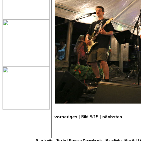
vorheriges
| Bild 8/15 |
nächstes
Startseite
|
Texte
|
Presse Downloads
|
Bandinfo
|
Musik
|
L