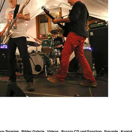
ive-Termine
|
Bilder Galerie
|
Videos
|
Brozzo CD und Fanshop
|
Freunde
|
Konta